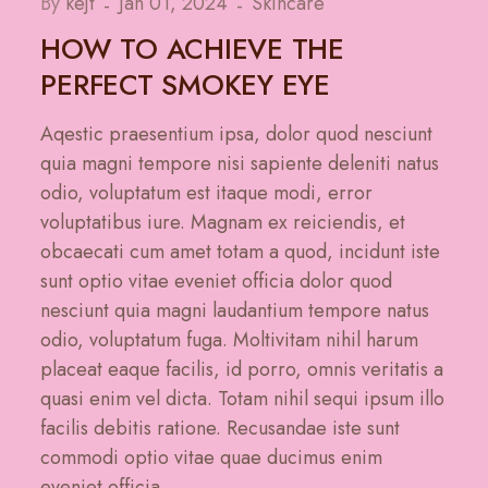
By
kejt
Jan 01, 2024
Skincare
HOW TO ACHIEVE THE
PERFECT SMOKEY EYE
Aqestic praesentium ipsa, dolor quod nesciunt
quia magni tempore nisi sapiente deleniti natus
odio, voluptatum est itaque modi, error
voluptatibus iure. Magnam ex reiciendis, et
obcaecati cum amet totam a quod, incidunt iste
sunt optio vitae eveniet officia dolor quod
nesciunt quia magni laudantium tempore natus
odio, voluptatum fuga. Moltivitam nihil harum
placeat eaque facilis, id porro, omnis veritatis a
quasi enim vel dicta. Totam nihil sequi ipsum illo
facilis debitis ratione. Recusandae iste sunt
commodi optio vitae quae ducimus enim
eveniet officia.